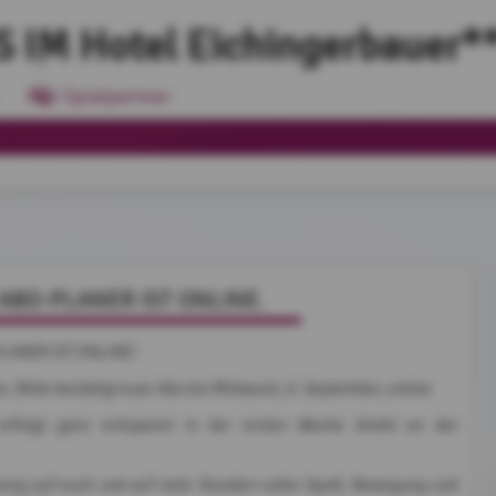
 IM Hotel Eichingerbauer*
Spielpartner
ABO-PLANER IST ONLINE.
LANER IST ONLINE!
os: Bitte bestätigt euer Abo bis Mittwoch, 9. September, online
erfolgt ganz entspannt in der ersten Woche direkt an der
iesig auf euch und auf viele Stunden voller Spaß, Bewegung und