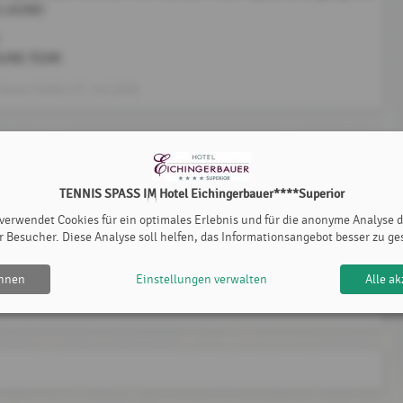
R LAUNE!
AUNE-TEAM
rbauer GmbH
, 07. Juli 2026
instellung nach Registrierung
TENNIS SPASS IM Hotel Eichingerbauer****Superior
 DIE REGISTRIERUNG UND PLATZBUCHUNG
 verwendet Cookies für ein optimales Erlebnis und für die anonyme Analyse 
Mehr dazu
kenhammer
, 24. August 2020
r Besucher. Diese Analyse soll helfen, das Informationsangebot besser zu ge
ehnen
Einstellungen verwalten
Alle ak