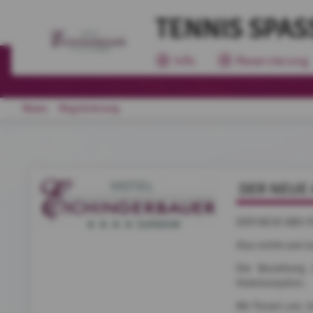
TENNIS SPASS
Info
Reservierung
News
Registrierung
DER NEUE 
DER NEUE ABO-P
Also nichts wie l
Die Bezahlung 
Hotelrezeption.
Wir freuen uns r