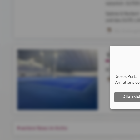
natürlich: GUTE
Sabine & Norbert
und das GUTE-L
SSL Eichinge
Wichtige E
WICHTIGES FÜR
Dieses Portal
Romana Muc
Verhaltens de
Alle abl
weitere News im Archiv