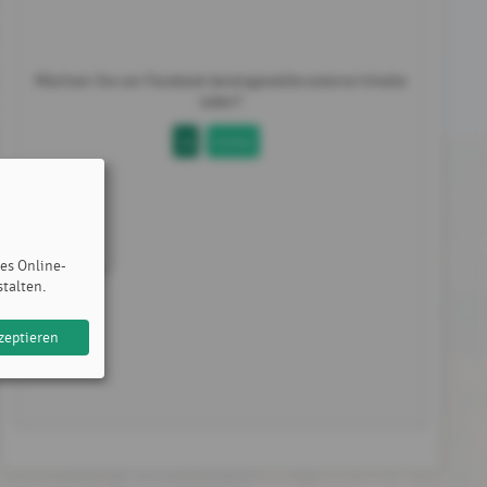
Möchten Sie von
Facebook
bereitgestellte externe Inhalte
laden?
Ja
Immer
des Online-
stalten.
zeptieren