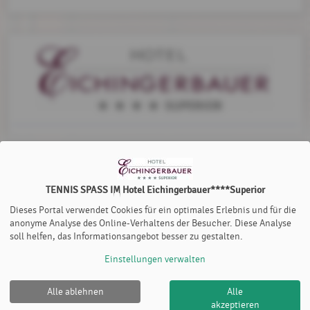
TENNIS SPASS IM Hotel Eichingerbauer****Superior
Dieses Portal verwendet Cookies für ein optimales Erlebnis und für die
anonyme Analyse des Online-Verhaltens der Besucher. Diese Analyse
soll helfen, das Informationsangebot besser zu gestalten.
Einstellungen verwalten
Alle ablehnen
Alle
TENNIS SPASS IM Hotel Eichingerbauer****Superior |
akzeptieren
Impressum
|
Cookie Policy