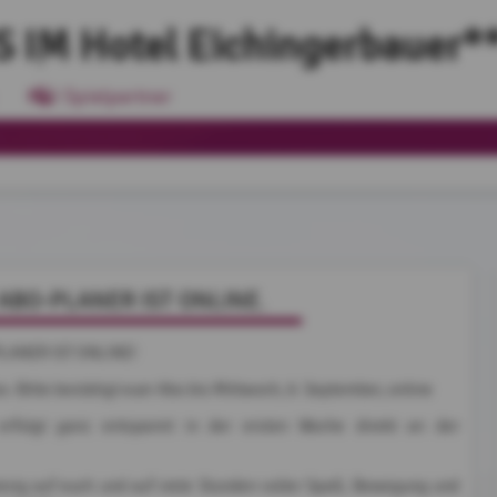
 IM Hotel Eichingerbauer*
Spielpartner
ABO-PLANER IST ONLINE.
LANER IST ONLINE!
os: Bitte bestätigt euer Abo bis Mittwoch, 9. September, online
erfolgt ganz entspannt in der ersten Woche direkt an der
iesig auf euch und auf viele Stunden voller Spaß, Bewegung und