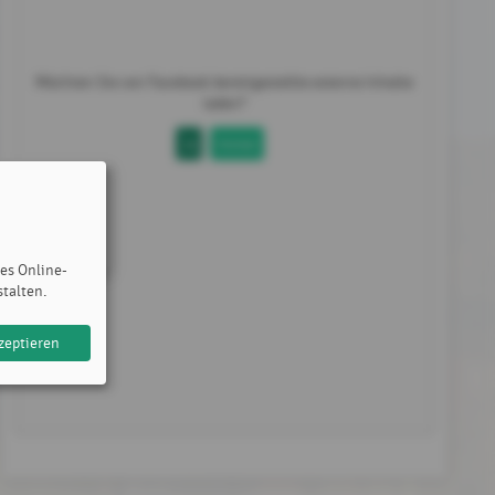
Möchten Sie von
Facebook
bereitgestellte externe Inhalte
laden?
Ja
Immer
des Online-
stalten.
zeptieren