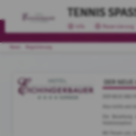
TENNIS SPASS
Info
Reservierung
News
Registrierung
DER NEUE 
DER NEUE ABO-P
Also nichts wie l
Die Bezahlung 
Hotelrezeption.
Wir freuen uns r