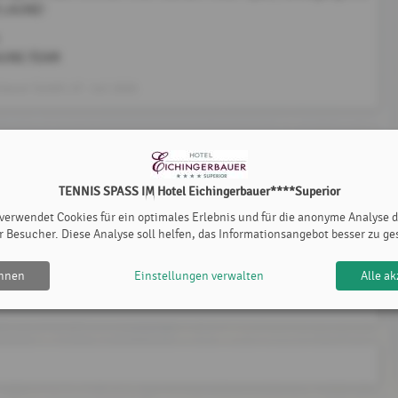
R LAUNE!
AUNE-TEAM
rbauer GmbH
, 07. Juli 2026
instellung nach Registrierung
TENNIS SPASS IM Hotel Eichingerbauer****Superior
 DIE REGISTRIERUNG UND PLATZBUCHUNG
 verwendet Cookies für ein optimales Erlebnis und für die anonyme Analyse 
Mehr dazu
kenhammer
, 24. August 2020
r Besucher. Diese Analyse soll helfen, das Informationsangebot besser zu ge
ehnen
Einstellungen verwalten
Alle ak