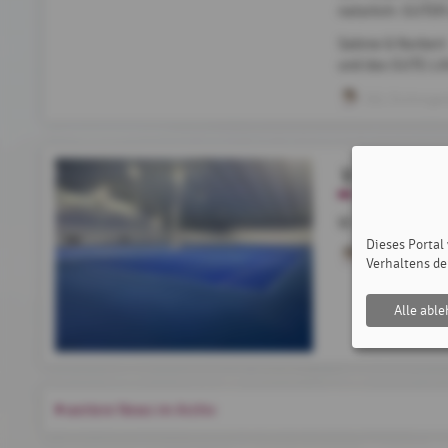
natürlich: GUTE
Sabine & Norbert
und das GUTE-L
SSL Eichinge
Wichtige E
WICHTIGES FÜR
Dieses Portal
Romana Muc
Verhaltens de
Alle abl
weitere News im Archiv