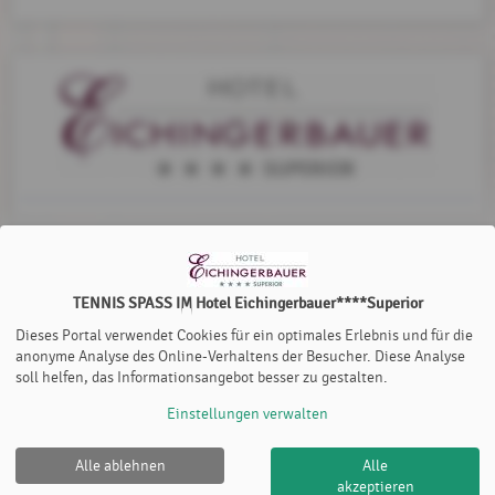
TENNIS SPASS IM Hotel Eichingerbauer****Superior
Dieses Portal verwendet Cookies für ein optimales Erlebnis und für die
anonyme Analyse des Online-Verhaltens der Besucher. Diese Analyse
soll helfen, das Informationsangebot besser zu gestalten.
Einstellungen verwalten
Alle ablehnen
Alle
TENNIS SPASS IM Hotel Eichingerbauer****Superior |
akzeptieren
Impressum
|
Cookie Policy