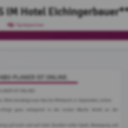
 IM Hotel Eichingerbauer*
Spielpartner
ABO-PLANER IST ONLINE.
LANER IST ONLINE!
os: Bitte bestätigt euer Abo bis Mittwoch, 9. September, online
erfolgt ganz entspannt in der ersten Woche direkt an der
iesig auf euch und auf viele Stunden voller Spaß, Bewegung und