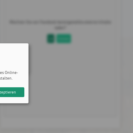
Möchten Sie von
Facebook
bereitgestellte externe Inhalte
laden?
Ja
Immer
des Online-
stalten.
zeptieren