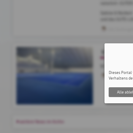
natürlich: GUTE
Sabine & Norbert
und das GUTE-L
SSL Eichinge
Wichtige E
WICHTIGES FÜR
Dieses Portal
Romana Muc
Verhaltens de
Alle abl
weitere News im Archiv