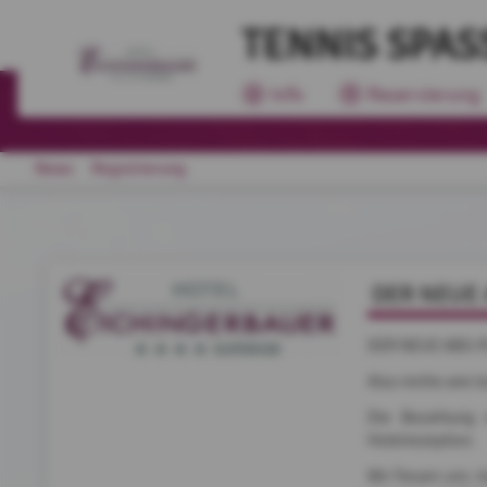
TENNIS SPASS
Info
Reservierung
News
Registrierung
DER NEUE 
DER NEUE ABO-P
Also nichts wie l
Die Bezahlung 
Hotelrezeption.
Wir freuen uns r