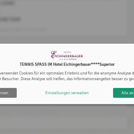
R LAUNE!
AUNE-TEAM
rbauer GmbH
, 07. Juli 2026
instellung nach Registrierung
TENNIS SPASS IM Hotel Eichingerbauer****Superior
 DIE REGISTRIERUNG UND PLATZBUCHUNG
 verwendet Cookies für ein optimales Erlebnis und für die anonyme Analyse 
Mehr dazu
kenhammer
, 24. August 2020
r Besucher. Diese Analyse soll helfen, das Informationsangebot besser zu ge
ehnen
Einstellungen verwalten
Alle ak